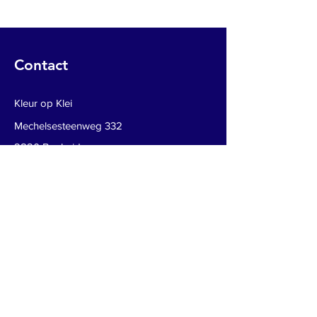
Contact
Kleur op Klei
Mechelsesteenweg 332
2820 Bonheiden
0478 21 88 20
kleuropklei@gmail.com
Boek je workshop
Schrijf je in voor onze nieuwsbrief