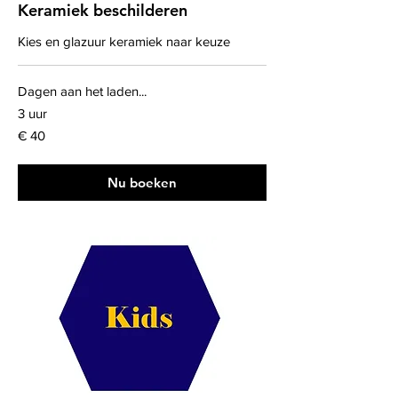
Keramiek beschilderen
Kies en glazuur keramiek naar keuze
Dagen aan het laden...
3 uur
40
€ 40
euro
Nu boeken