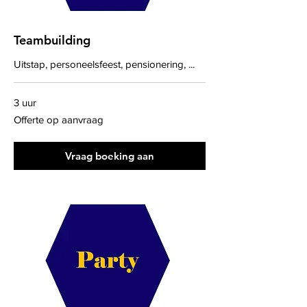
Teambuilding
Uitstap, personeelsfeest, pensionering, ...
3 uur
Offerte
Offerte op aanvraag
op
aanvraag
Vraag boeking aan