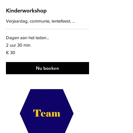
Kinderworkshop
Verjaardag, communie, lentefeest, ...
Dagen aan het laden...
2 uur 30 min.
30
€ 30
euro
Nu boeken