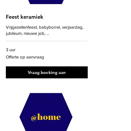
Feest keramiek
Vrijgezellenfeest, babyborrel, verjaardag,
jubileum, nieuwe job, ...
3 uur
Offerte
Offerte op aanvraag
op
aanvraag
Vraag boeking aan